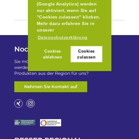
(Google Analytics) werden
nur aktiviert, wenn Sie auf
"Cookies zulassen" klicken.
Mehr dazu erfahren Sie in
unserer
Datenschutzerklärung
Noch Fragen?
Cookies
Cookies
ablehnen
zulassen
Sie möchten auf „Besser Regional“ gelistet
werden? Oder haben Sie einen Freizeittip zu
Produkten aus der Region für uns?
Nehmen Sie Kontakt auf