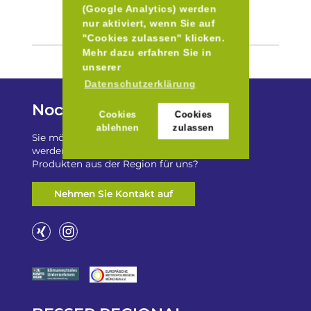
(Google Analytics) werden
nur aktiviert, wenn Sie auf
"Cookies zulassen" klicken.
Mehr dazu erfahren Sie in
unserer
Datenschutzerklärung
Noch Fragen?
Cookies
Cookies
ablehnen
zulassen
Sie möchten auf „Besser Regional“ gelistet
werden? Oder haben Sie einen Freizeittip zu
Produkten aus der Region für uns?
Nehmen Sie Kontakt auf