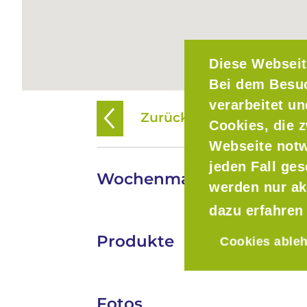
Diese Webseit
Bei dem Besu
verarbeitet u
Zurück zur Übersicht
Cookies, die z
Webseite notw
jeden Fall ge
Wochenmarkt in Neubur
werden nur ak
dazu erfahren
Produkte
Cookies able
Fotos