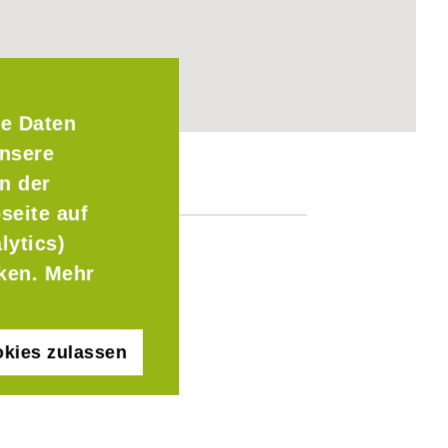
e Daten
Unsere
n der
seite auf
lytics)
cken. Mehr
kies zulassen