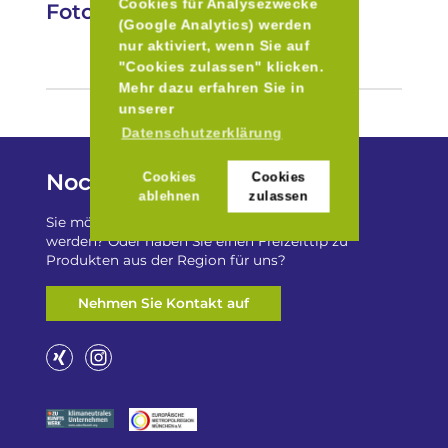
Cookies für Analysezwecke
Fotos
(Google Analytics) werden
nur aktiviert, wenn Sie auf
"Cookies zulassen" klicken.
Mehr dazu erfahren Sie in
unserer
Datenschutzerklärung
Noch Fragen?
Cookies
Cookies
ablehnen
zulassen
Sie möchten auf „Besser Regional“ gelistet
werden? Oder haben Sie einen Freizeittip zu
Produkten aus der Region für uns?
Nehmen Sie Kontakt auf