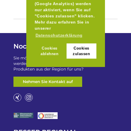
(Google Analytics) werden
nur aktiviert, wenn Sie auf
"Cookies zulassen" klicken.
Mehr dazu erfahren Sie in
unserer
Datenschutzerklärung
Noch Fragen?
Cookies
Cookies
ablehnen
zulassen
Sie möchten auf „Besser Regional“ gelistet
werden? Oder haben Sie einen Freizeittip zu
Produkten aus der Region für uns?
Nehmen Sie Kontakt auf