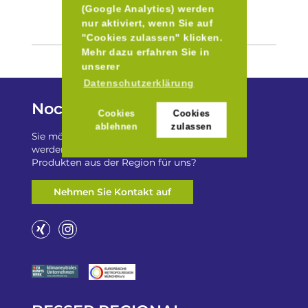
(Google Analytics) werden
nur aktiviert, wenn Sie auf
"Cookies zulassen" klicken.
Mehr dazu erfahren Sie in
unserer
Datenschutzerklärung
Noch Fragen?
Cookies
Cookies
ablehnen
zulassen
Sie möchten auf „Besser Regional“ gelistet
werden? Oder haben Sie einen Freizeittip zu
Produkten aus der Region für uns?
Nehmen Sie Kontakt auf