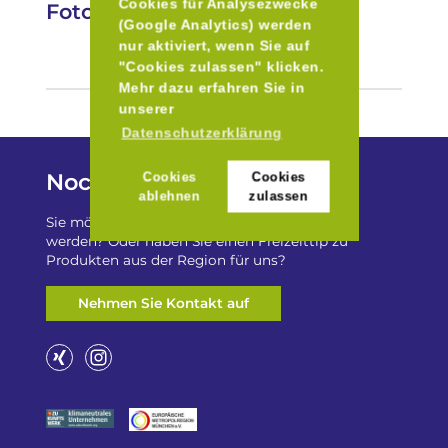
Cookies für Analysezwecke
Fotos
(Google Analytics) werden
nur aktiviert, wenn Sie auf
"Cookies zulassen" klicken.
Mehr dazu erfahren Sie in
unserer
Datenschutzerklärung
Noch Fragen?
Cookies
Cookies
ablehnen
zulassen
Sie möchten auf „Besser Regional“ gelistet
werden? Oder haben Sie einen Freizeittip zu
Produkten aus der Region für uns?
Nehmen Sie Kontakt auf