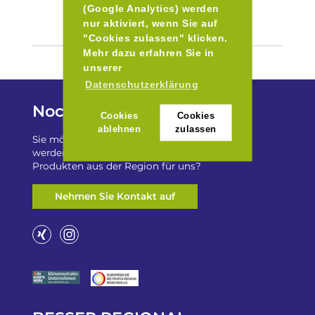
(Google Analytics) werden
nur aktiviert, wenn Sie auf
"Cookies zulassen" klicken.
Mehr dazu erfahren Sie in
unserer
Datenschutzerklärung
Noch Fragen?
Cookies
Cookies
ablehnen
zulassen
Sie möchten auf „Besser Regional“ gelistet
werden? Oder haben Sie einen Freizeittip zu
Produkten aus der Region für uns?
Nehmen Sie Kontakt auf