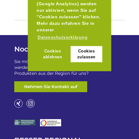
(Google Analytics) werden
nur aktiviert, wenn Sie auf
"Cookies zulassen" klicken.
Mehr dazu erfahren Sie in
unserer
Datenschutzerklärung
Noch Fragen?
Cookies
Cookies
ablehnen
zulassen
Sie möchten auf „Besser Regional“ gelistet
werden? Oder haben Sie einen Freizeittip zu
Produkten aus der Region für uns?
Nehmen Sie Kontakt auf