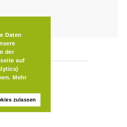
e Daten
Unsere
n der
seite auf
lytics)
cken. Mehr
kies zulassen