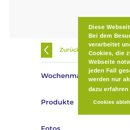
Diese Webseit
Bei dem Besu
verarbeitet u
Zurück zur Übersicht
Cookies, die z
Webseite notw
jeden Fall ge
Wochenmarkt in Burgha
werden nur ak
dazu erfahren
Produkte
Cookies able
Fotos