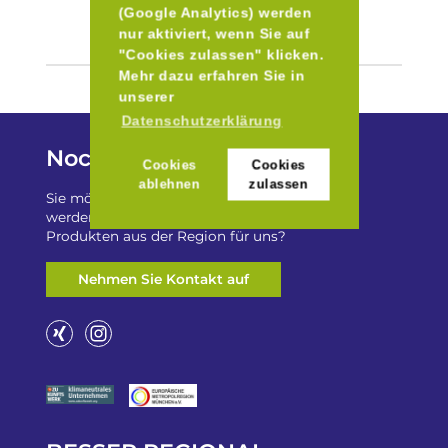
(Google Analytics) werden
nur aktiviert, wenn Sie auf
"Cookies zulassen" klicken.
Mehr dazu erfahren Sie in
unserer
Datenschutzerklärung
Noch Fragen?
Cookies
Cookies
ablehnen
zulassen
Sie möchten auf „Besser Regional“ gelistet
werden? Oder haben Sie einen Freizeittip zu
Produkten aus der Region für uns?
Nehmen Sie Kontakt auf