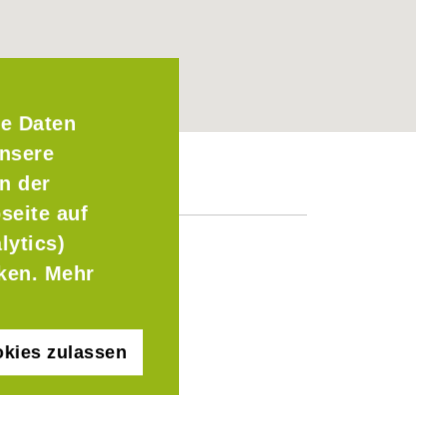
e Daten
Unsere
n der
seite auf
lytics)
cken. Mehr
kies zulassen