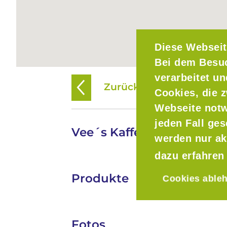
Diese Webseit
Bei dem Besu
verarbeitet u
Zurück zur Übersicht
Cookies, die z
Webseite notw
jeden Fall ge
Vee´s Kaffee GmbH
werden nur ak
dazu erfahren
Produkte
Cookies able
Fotos