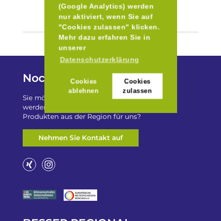
(Google Analytics) werden
nur aktiviert, wenn Sie auf
"Cookies zulassen" klicken.
Mehr dazu erfahren Sie in
unserer
Datenschutzerklärung
Noch Fragen?
Cookies
Cookies
ablehnen
zulassen
Sie möchten auf „Besser Regional“ gelistet
werden? Oder haben Sie einen Freizeittip zu
Produkten aus der Region für uns?
Nehmen Sie Kontakt auf