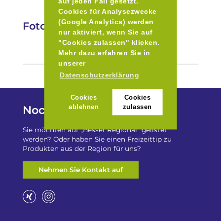
auf jeden Fall gesetzt.
Cookies für Analysezwecke
(Google Analytics) werden
Fotos
nur aktiviert, wenn Sie auf
"Cookies zulassen" klicken.
Mehr dazu erfahren Sie in
unserer
Datenschutzerklärung
Cookies
Cookies
Noch Fragen?
ablehnen
zulassen
Sie möchten auf „Besser Regional“ gelistet
werden? Oder haben Sie einen Freizeittip zu
Produkten aus der Region für uns?
Nehmen Sie Kontakt auf