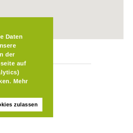
e Daten
Unsere
n der
seite auf
lytics)
cken. Mehr
kies zulassen