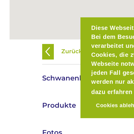
Diese Webseit
Bei dem Besu
verarbeitet u
Zurück zur Übersicht
Cookies, die z
Webseite notw
jeden Fall ge
Schwanenbräu Fritz Carr
werden nur ak
dazu erfahren
Produkte
Cookies able
Fotos