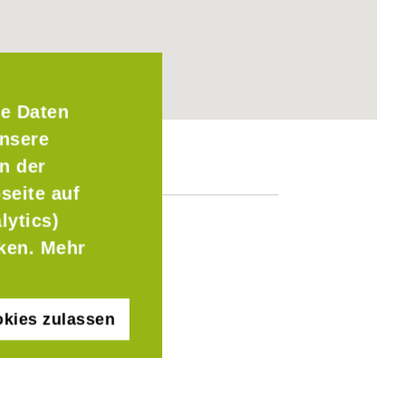
e Daten
Unsere
n der
seite auf
lytics)
cken. Mehr
kies zulassen