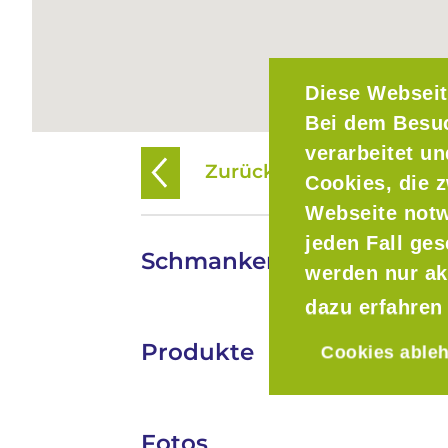
Diese Webseit
Bei dem Besu
verarbeitet u
Zurück zur Übersicht
Cookies, die z
Webseite notw
jeden Fall ge
Schmankerlbräu
werden nur ak
dazu erfahren
Produkte
Cookies able
Fotos