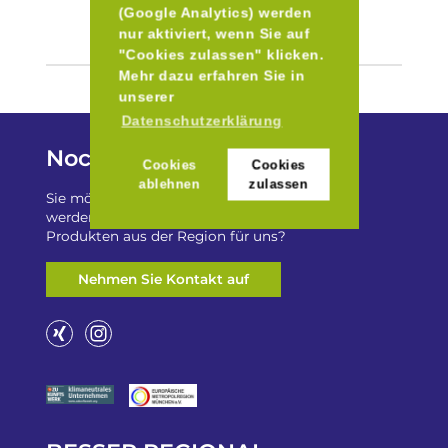
(Google Analytics) werden
nur aktiviert, wenn Sie auf
"Cookies zulassen" klicken.
Mehr dazu erfahren Sie in
unserer
Datenschutzerklärung
Noch Fragen?
Cookies
Cookies
ablehnen
zulassen
Sie möchten auf „Besser Regional“ gelistet
werden? Oder haben Sie einen Freizeittip zu
Produkten aus der Region für uns?
Nehmen Sie Kontakt auf