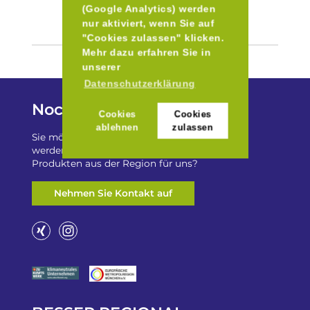
(Google Analytics) werden
nur aktiviert, wenn Sie auf
"Cookies zulassen" klicken.
Mehr dazu erfahren Sie in
unserer
Datenschutzerklärung
Noch Fragen?
Cookies
Cookies
ablehnen
zulassen
Sie möchten auf „Besser Regional“ gelistet
werden? Oder haben Sie einen Freizeittip zu
Produkten aus der Region für uns?
Nehmen Sie Kontakt auf