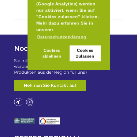
(Google Analytics) werden
nur aktiviert, wenn Sie auf
"Cookies zulassen" klicken.
Mehr dazu erfahren Sie in
unserer
Datenschutzerklärung
Noch Fragen?
Cookies
Cookies
ablehnen
zulassen
Sie möchten auf „Besser Regional“ gelistet
werden? Oder haben Sie einen Freizeittip zu
Produkten aus der Region für uns?
Nehmen Sie Kontakt auf