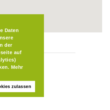
e Daten
Unsere
n der
seite auf
lytics)
cken. Mehr
kies zulassen