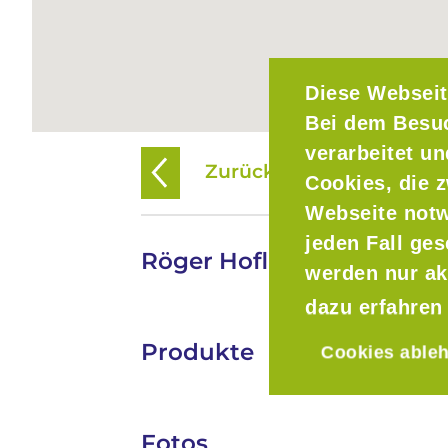
Diese Webseit
Bei dem Besu
verarbeitet u
Zurück zur Übersicht
Cookies, die z
Webseite notw
jeden Fall ge
Röger Hofladen GbR
werden nur ak
dazu erfahren
Produkte
Cookies able
Fotos