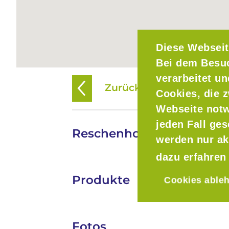
Diese Webseit
Bei dem Besu
verarbeitet u
Zurück zur Übersicht
Cookies, die z
Webseite notw
jeden Fall ge
Reschenhof Bio-Eierauto
werden nur ak
dazu erfahren
Produkte
Cookies able
Fotos