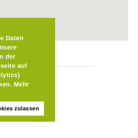
e Daten
Unsere
n der
seite auf
lytics)
cken. Mehr
kies zulassen