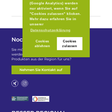
(Google Analytics) werden
nur aktiviert, wenn Sie auf
"Cookies zulassen" klicken.
Mehr dazu erfahren Sie in
unserer
Datenschutzerklärung
Noch Fragen?
Cookies
Cookies
ablehnen
zulassen
Sie möchten auf „Besser Regional“ gelistet
werden? Oder haben Sie einen Freizeittip zu
Produkten aus der Region für uns?
Nehmen Sie Kontakt auf