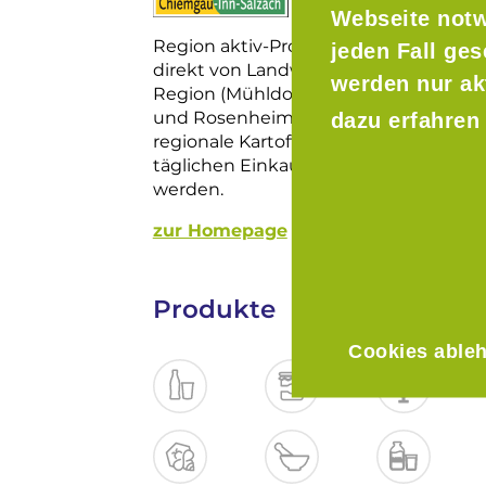
Webseite notw
Region aktiv-Produkte sind „natürlic
jeden Fall ge
direkt von Landwirten, Erzeugern oder
werden nur ak
Region (Mühldorf, Altötting, Traunste
und Rosenheim) und ausgewählten Pa
dazu erfahren
regionale Kartoffeln in Bayern. Unse
täglichen Einkauf in Edeka- und Rew
werden.
zur Homepage
Produkte
Cookies able