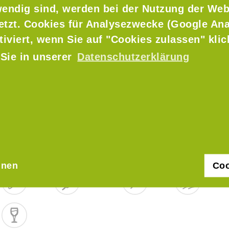
endig sind, werden bei der Nutzung der Web
h regional“ und stammen
setzt. Cookies für Analysezwecke (Google Ana
 Verarbeitern aus unserer
tiviert, wenn Sie auf "Cookies zulassen" kli
in, Berchtesgadener Land
rtnerbetrieben für
 Sie in unserer
Datenschutzerklärung
re Produkte können beim
e-Geschäften erworben
Anbaukriterien
hnen
Coo