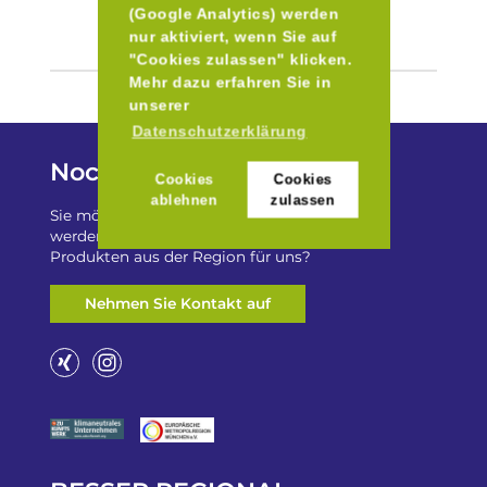
(Google Analytics) werden
nur aktiviert, wenn Sie auf
"Cookies zulassen" klicken.
Mehr dazu erfahren Sie in
unserer
Datenschutzerklärung
Noch Fragen?
Cookies
Cookies
ablehnen
zulassen
Sie möchten auf „Besser Regional“ gelistet
werden? Oder haben Sie einen Freizeittip zu
Produkten aus der Region für uns?
Nehmen Sie Kontakt auf