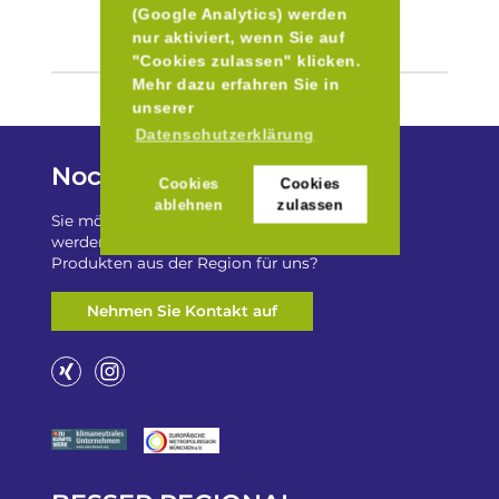
(Google Analytics) werden
nur aktiviert, wenn Sie auf
"Cookies zulassen" klicken.
Mehr dazu erfahren Sie in
unserer
Datenschutzerklärung
Noch Fragen?
Cookies
Cookies
ablehnen
zulassen
Sie möchten auf „Besser Regional“ gelistet
werden? Oder haben Sie einen Freizeittip zu
Produkten aus der Region für uns?
Nehmen Sie Kontakt auf