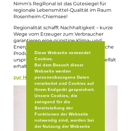
Nimm’s RegRonal ist das Gütesiegel für
regionale Lebensmittel-Qualität im Raum
Rosenheim-Chiemsee!
Regionalität schafft Nachhaltigkeit – kurze
Wege vom Erzeuger zum Verbraucher
garantieren eine günstige Klima- und
Energiebilanz. Außerdem werden typische
Diese Webseite verwendet
Produkte der Region gestützt und so
Cookies.
ursprüngliche regionale Geschmacksvielfalt
Bei dem Besuch dieser
erhalten.
Webseite werden
zur Homepage
personenbezogene Daten
verarbeitet und Cookies auf
Ihrem Endgerät gespeichert.
Unsere Cookies, die
zwingend für die
Bereitstellung der
Funktionen der Webseite
notwendig sind, werden bei
der Nutzung der Webseite