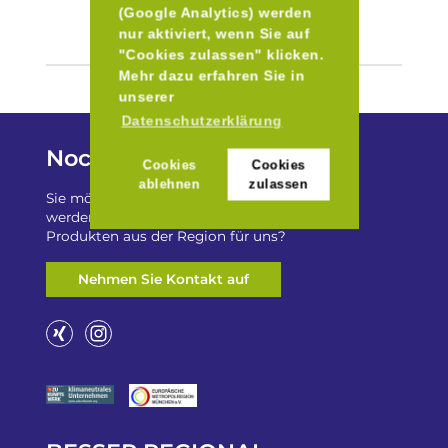
(Google Analytics) werden
nur aktiviert, wenn Sie auf
"Cookies zulassen" klicken.
Mehr dazu erfahren Sie in
unserer
Datenschutzerklärung
Noch Fragen?
Cookies
Cookies
ablehnen
zulassen
Sie möchten auf „Besser Regional“ gelistet
werden? Oder haben Sie einen Freizeittip zu
Produkten aus der Region für uns?
Nehmen Sie Kontakt auf