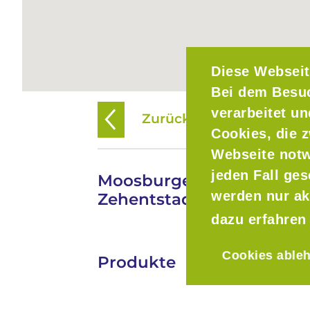
Diese Webseit
Bei dem Besu
verarbeitet u
Zurück zur Übersicht
Cookies, die z
Webseite notw
jeden Fall ge
Moosburger Christkindl
werden nur ak
Zehentstadel
dazu erfahren
Cookies able
Produkte