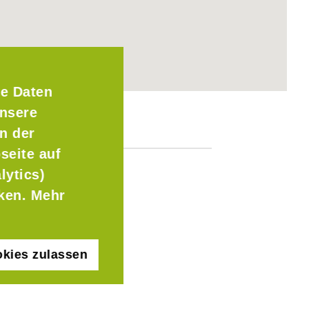
e Daten
Unsere
n der
seite auf
lytics)
cken. Mehr
kies zulassen