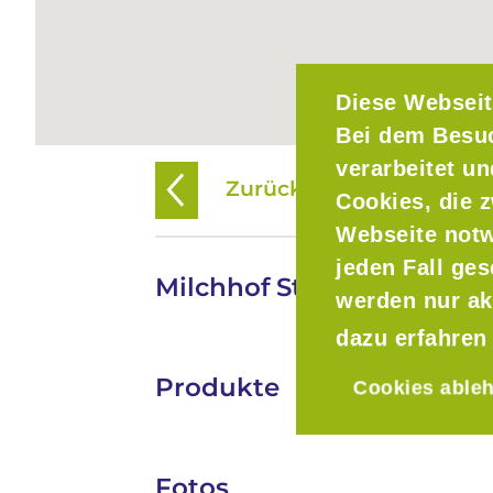
Diese Webseit
Bei dem Besu
verarbeitet u
Zurück zur Übersicht
Cookies, die z
Webseite notw
jeden Fall ge
Milchhof Stork
werden nur ak
dazu erfahren
Produkte
Cookies able
Fotos