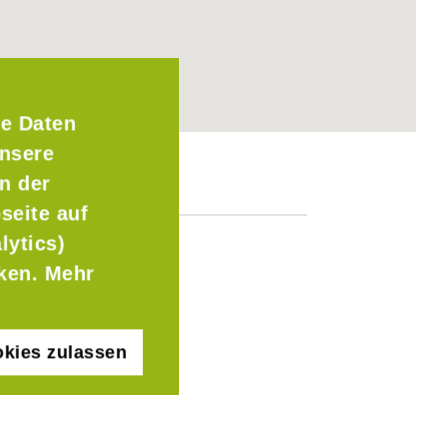
e Daten
Unsere
n der
seite auf
lytics)
cken. Mehr
kies zulassen