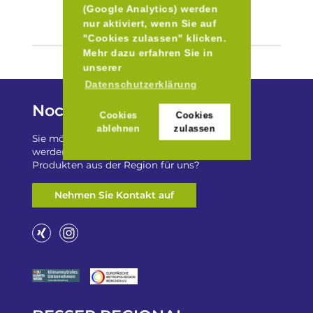
(Google Analytics) werden
nur aktiviert, wenn Sie auf
"Cookies zulassen" klicken.
Mehr dazu erfahren Sie in
unserer
Datenschutzerklärung
Noch Fragen?
Cookies
Cookies
ablehnen
zulassen
Sie möchten auf „Besser Regional“ gelistet
werden? Oder haben Sie einen Freizeittip zu
Produkten aus der Region für uns?
Nehmen Sie Kontakt auf