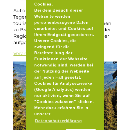
Cookies.
Auf der Homepage der Alpenregion
Bei dem Besuch dieser
Webseite werden
Tegernsee Schliersee wird neben dem
personenbezogene Daten
touristischen Angebot und Informationen
verarbeitet und Cookies auf
zu Brauchtum, Kultur und Geschichte der
Ihrem Endgerät gespeichert.
Region auch der Veranstaltungskalender
Unsere Cookies, die
aufgeführt.
zwingend für die
Bereitstellung der
Veranstaltungskalender
Funktionen der Webseite
notwendig sind, werden bei
der Nutzung der Webseite
auf jeden Fall gesetzt.
Cookies für Analysezwecke
(Google Analytics) werden
nur aktiviert, wenn Sie auf
"Cookies zulassen" klicken.
Mehr dazu erfahren Sie in
unserer
Datenschutzerklärung