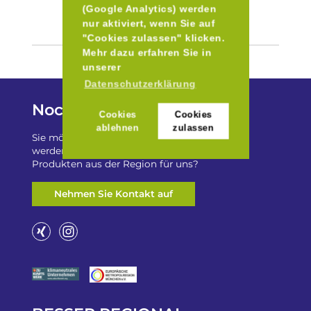
(Google Analytics) werden
nur aktiviert, wenn Sie auf
"Cookies zulassen" klicken.
Mehr dazu erfahren Sie in
unserer
Datenschutzerklärung
Noch Fragen?
Cookies
Cookies
ablehnen
zulassen
Sie möchten auf „Besser Regional“ gelistet
werden? Oder haben Sie einen Freizeittip zu
Produkten aus der Region für uns?
Nehmen Sie Kontakt auf