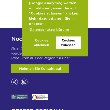
(Google Analytics) werden
nur aktiviert, wenn Sie auf
"Cookies zulassen" klicken.
Mehr dazu erfahren Sie in
unserer
Datenschutzerklärung
Noch Fragen?
Cookies
Cookies
ablehnen
zulassen
Sie möchten auf „Besser Regional“ gelistet
werden? Oder haben Sie einen Freizeittip zu
Produkten aus der Region für uns?
Nehmen Sie Kontakt auf