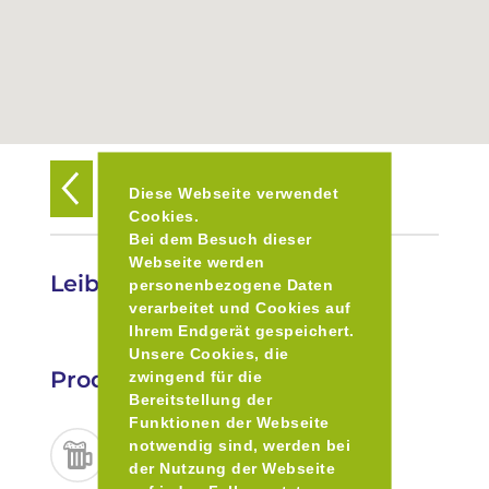
Zurück zur Übersicht
Diese Webseite verwendet
Cookies.
Bei dem Besuch dieser
Webseite werden
Leiberheim
personenbezogene Daten
verarbeitet und Cookies auf
Ihrem Endgerät gespeichert.
Unsere Cookies, die
Produkte
zwingend für die
Bereitstellung der
Funktionen der Webseite
notwendig sind, werden bei
der Nutzung der Webseite