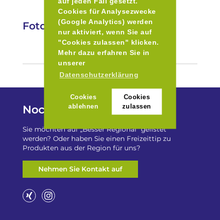
auf jeden Fall gesetzt.
Cookies für Analysezwecke
(Google Analytics) werden
Fotos
nur aktiviert, wenn Sie auf
"Cookies zulassen" klicken.
Mehr dazu erfahren Sie in
unserer
Datenschutzerklärung
Cookies
Cookies
Noch Fragen?
ablehnen
zulassen
Sie möchten auf „Besser Regional“ gelistet
werden? Oder haben Sie einen Freizeittip zu
Produkten aus der Region für uns?
Nehmen Sie Kontakt auf