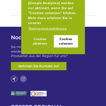
(Google Analytics) werden
nur aktiviert, wenn Sie auf
"Cookies zulassen" klicken.
Mehr dazu erfahren Sie in
unserer
Datenschutzerklärung
Noch Fragen?
Cookies
Cookies
ablehnen
zulassen
Sie möchten auf „Besser Regional“ gelistet
werden? Oder haben Sie einen Freizeittip zu
Produkten aus der Region für uns?
Nehmen Sie Kontakt auf