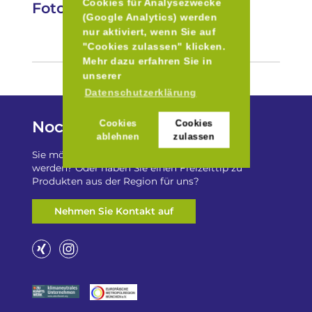
Cookies für Analysezwecke
Fotos
(Google Analytics) werden
nur aktiviert, wenn Sie auf
"Cookies zulassen" klicken.
Mehr dazu erfahren Sie in
unserer
Datenschutzerklärung
Noch Fragen?
Cookies
Cookies
ablehnen
zulassen
Sie möchten auf „Besser Regional“ gelistet
werden? Oder haben Sie einen Freizeittip zu
Produkten aus der Region für uns?
Nehmen Sie Kontakt auf