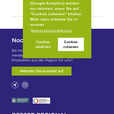
(Google Analytics) werden
nur aktiviert, wenn Sie auf
"Cookies zulassen" klicken.
Mehr dazu erfahren Sie in
unserer
Datenschutzerklärung
Noch Fragen?
Cookies
Cookies
ablehnen
zulassen
Sie möchten auf „Besser Regional“ gelistet
werden? Oder haben Sie einen Freizeittip zu
Produkten aus der Region für uns?
Nehmen Sie Kontakt auf