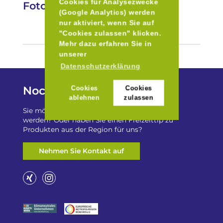
Cookies für Analysezwecke
Fotos
(Google Analytics) werden
nur aktiviert, wenn Sie auf
"Cookies zulassen" klicken.
Mehr dazu erfahren Sie in
unserer
Datenschutzerklärung
Noch Fragen?
Cookies
Cookies
ablehnen
zulassen
Sie möchten auf „Besser Regional“ gelistet
werden? Oder haben Sie einen Freizeittip zu
Produkten aus der Region für uns?
Nehmen Sie Kontakt auf