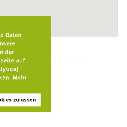
e Daten
Unsere
n der
seite auf
lytics)
cken. Mehr
kies zulassen