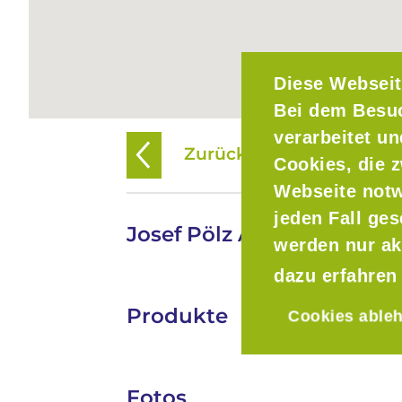
Diese Webseit
Bei dem Besu
verarbeitet u
Zurück zur Übersicht
Cookies, die z
Webseite notw
jeden Fall ge
Josef Pölz Alztaler Fruch
werden nur ak
dazu erfahren
Produkte
Cookies able
Fotos