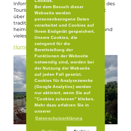
Cookies.
Informieren Sie sich auf der Homepage des
Bei dem Besuch dieser
Tourismusverbandes Inn-Salzach direkt
Webseite werden
über
personenbezogene Daten
traditionelle Feste, regionale Märkte,
verarbeitet und Cookies auf
heimische Kunst, sehenswerte Kultur und
Ihrem Endgerät gespeichert.
vieles mehr in der Region.
Unsere Cookies, die
zwingend für die
Homepage
Bereitstellung der
Funktionen der Webseite
notwendig sind, werden bei
der Nutzung der Webseite
auf jeden Fall gesetzt.
Cookies für Analysezwecke
(Google Analytics) werden
nur aktiviert, wenn Sie auf
"Cookies zulassen" klicken.
Mehr dazu erfahren Sie in
unserer
Datenschutzerklärung