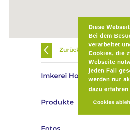
Diese Webseit
Bei dem Besu
verarbeitet u
Zurück zur Übersicht
Cookies, die z
Webseite notw
jeden Fall ge
Imkerei Hollinger
werden nur ak
dazu erfahren
Produkte
Cookies able
Fotos