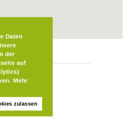
e Daten
Unsere
n der
seite auf
lytics)
cken. Mehr
kies zulassen