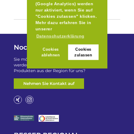
(Google Analytics) werden
nur aktiviert, wenn Sie auf
"Cookies zulassen" klicken.
Mehr dazu erfahren Sie in
unserer
Datenschutzerklärung
Noch Fragen?
Cookies
Cookies
ablehnen
zulassen
Sie möchten auf „Besser Regional“ gelistet
werden? Oder haben Sie einen Freizeittip zu
Produkten aus der Region für uns?
Nehmen Sie Kontakt auf