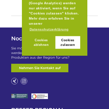
(Google Analytics) werden
nur aktiviert, wenn Sie auf
"Cookies zulassen" klicken.
Mehr dazu erfahren Sie in
unserer
Datenschutzerklärung
Noch Fragen?
Cookies
Cookies
ablehnen
zulassen
Sie möchten auf „Besser Regional“ gelistet
werden? Oder haben Sie einen Freizeittip zu
Produkten aus der Region für uns?
Nehmen Sie Kontakt auf