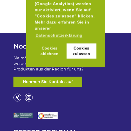
(Google Analytics) werden
nur aktiviert, wenn Sie auf
"Cookies zulassen" klicken.
Mehr dazu erfahren Sie in
unserer
Datenschutzerklärung
Noch Fragen?
Cookies
Cookies
ablehnen
zulassen
Sie möchten auf „Besser Regional“ gelistet
werden? Oder haben Sie einen Freizeittip zu
Produkten aus der Region für uns?
Nehmen Sie Kontakt auf