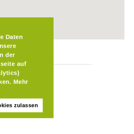
e Daten
Unsere
n der
seite auf
lytics)
cken. Mehr
kies zulassen