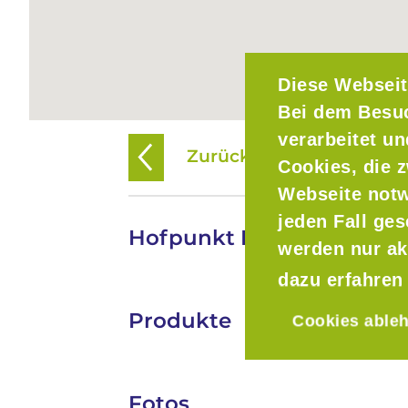
Diese Webseit
Bei dem Besu
verarbeitet u
Zurück zur Übersicht
Cookies, die z
Webseite notw
jeden Fall ge
Hofpunkt Lenggries
werden nur ak
dazu erfahren
Produkte
Cookies able
Fotos