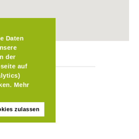
e Daten
Unsere
n der
seite auf
lytics)
cken. Mehr
kies zulassen