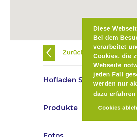
Diese Webseit
Bei dem Besu
verarbeitet u
Zurück zur Übersicht
Cookies, die z
Webseite notw
jeden Fall ge
Hofladen Straß
werden nur ak
dazu erfahren
Produkte
Cookies able
Fotos