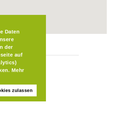
e Daten
Unsere
n der
seite auf
lytics)
cken. Mehr
kies zulassen