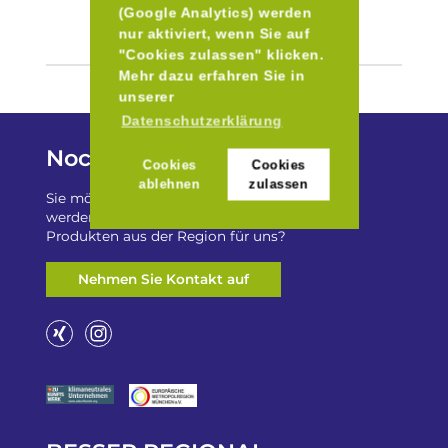
(Google Analytics) werden
nur aktiviert, wenn Sie auf
"Cookies zulassen" klicken.
Mehr dazu erfahren Sie in
unserer
Datenschutzerklärung
Noch Fragen?
Cookies
Cookies
ablehnen
zulassen
Sie möchten auf „Besser Regional“ gelistet
werden? Oder haben Sie einen Freizeittip zu
Produkten aus der Region für uns?
Nehmen Sie Kontakt auf