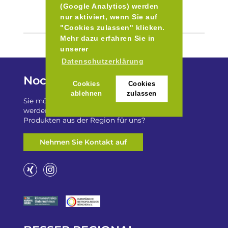
(Google Analytics) werden
nur aktiviert, wenn Sie auf
"Cookies zulassen" klicken.
Mehr dazu erfahren Sie in
unserer
Datenschutzerklärung
Noch Fragen?
Cookies
Cookies
ablehnen
zulassen
Sie möchten auf „Besser Regional“ gelistet
werden? Oder haben Sie einen Freizeittip zu
Produkten aus der Region für uns?
Nehmen Sie Kontakt auf