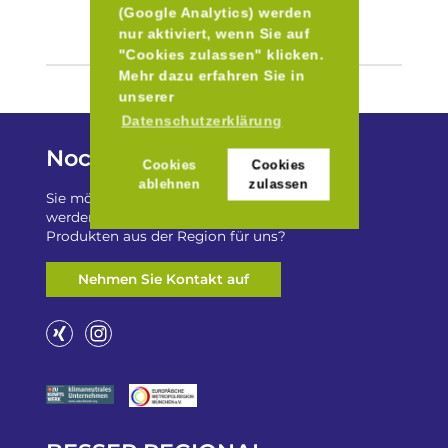
(Google Analytics) werden
nur aktiviert, wenn Sie auf
"Cookies zulassen" klicken.
Mehr dazu erfahren Sie in
unserer
Datenschutzerklärung
Noch Fragen?
Cookies
Cookies
ablehnen
zulassen
Sie möchten auf „Besser Regional“ gelistet
werden? Oder haben Sie einen Freizeittip zu
Produkten aus der Region für uns?
Nehmen Sie Kontakt auf